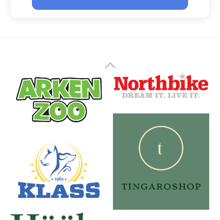
Back
To
Top