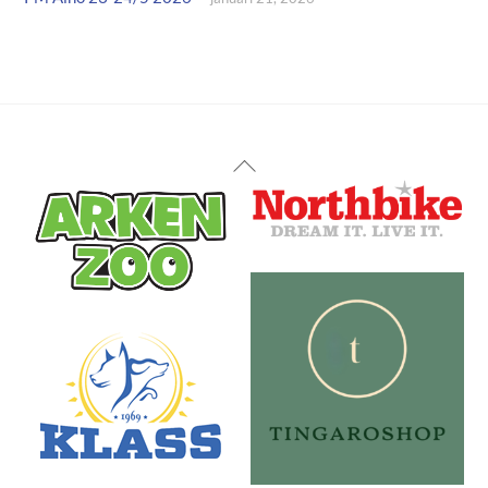
Back
To
Top