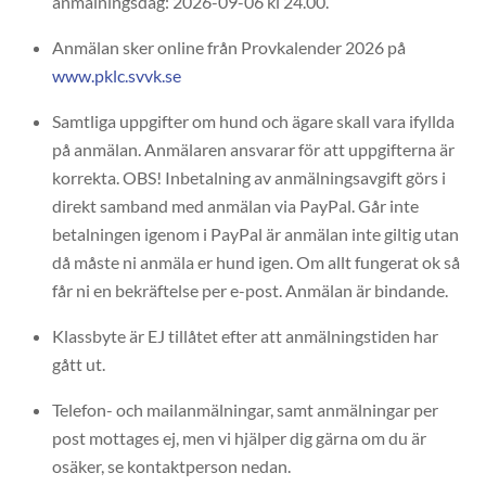
anmälningsdag: 2026-09-06 kl 24.00.
Anmälan sker online från Provkalender 2026 på
www.pklc.svvk.se
Samtliga uppgifter om hund och ägare skall vara ifyllda
på anmälan. Anmälaren ansvarar för att uppgifterna är
korrekta. OBS! Inbetalning av anmälningsavgift görs i
direkt samband med anmälan via PayPal. Går inte
betalningen igenom i PayPal är anmälan inte giltig utan
då måste ni anmäla er hund igen. Om allt fungerat ok så
får ni en bekräftelse per e-post. Anmälan är bindande.
Klassbyte är EJ tillåtet efter att anmälningstiden har
gått ut.
Telefon- och mailanmälningar, samt anmälningar per
post mottages ej, men vi hjälper dig gärna om du är
osäker, se kontaktperson nedan.