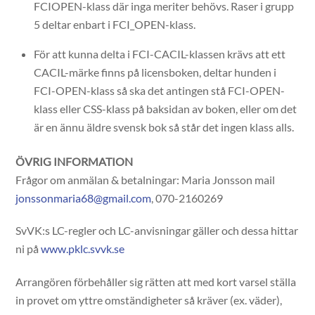
FCIOPEN-klass där inga meriter behövs. Raser i grupp
5 deltar enbart i FCI_OPEN-klass.
För att kunna delta i FCI-CACIL-klassen krävs att ett
CACIL-märke finns på licensboken, deltar hunden i
FCI-OPEN-klass så ska det antingen stå FCI-OPEN-
klass eller CSS-klass på baksidan av boken, eller om det
är en ännu äldre svensk bok så står det ingen klass alls.
ÖVRIG INFORMATION
Frågor om anmälan & betalningar: Maria Jonsson mail
jonssonmaria68@gmail.com
, 070-2160269
SvVK:s LC-regler och LC-anvisningar gäller och dessa hittar
ni på
www.pklc.svvk.se
Arrangören förbehåller sig rätten att med kort varsel ställa
in provet om yttre omständigheter så kräver (ex. väder),